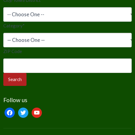
Category
*
ZIP Code
Follow us
facebook
twitter
youtube