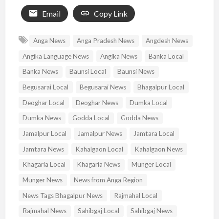
Email
Copy Link
Anga News
Anga Pradesh News
Angdesh News
Angika Language News
Angika News
Banka Local
Banka News
Baunsi Local
Baunsi News
Begusarai Local
Begusarai News
Bhagalpur Local
Deoghar Local
Deoghar News
Dumka Local
Dumka News
Godda Local
Godda News
Jamalpur Local
Jamalpur News
Jamtara Local
Jamtara News
Kahalgaon Local
Kahalgaon News
Khagaria Local
Khagaria News
Munger Local
Munger News
News from Anga Region
News Tags Bhagalpur News
Rajmahal Local
Rajmahal News
Sahibgaj Local
Sahibgaj News