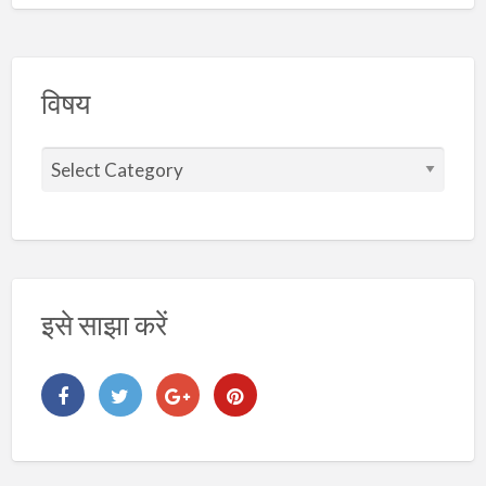
विषय
वि
ष
य
इसे साझा करें