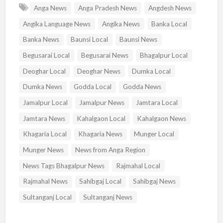
Anga News
Anga Pradesh News
Angdesh News
Angika Language News
Angika News
Banka Local
Banka News
Baunsi Local
Baunsi News
Begusarai Local
Begusarai News
Bhagalpur Local
Deoghar Local
Deoghar News
Dumka Local
Dumka News
Godda Local
Godda News
Jamalpur Local
Jamalpur News
Jamtara Local
Jamtara News
Kahalgaon Local
Kahalgaon News
Khagaria Local
Khagaria News
Munger Local
Munger News
News from Anga Region
News Tags Bhagalpur News
Rajmahal Local
Rajmahal News
Sahibgaj Local
Sahibgaj News
Sultanganj Local
Sultanganj News