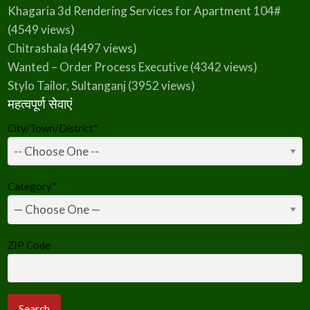
Khagaria 3d Rendering Services for Apartment 104#
(4549 views)
Chitrashala
(4497 views)
Wanted – Order Process Executive
(4342 views)
Stylo Tailor, Sultanganj
(3952 views)
महत्वपूर्ण सेवाएं
City/Town/District
*
Category
*
ZIP Code