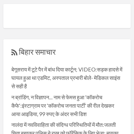
बिहार समाचार
बेगूसराय में टूटे पैर में बांध दिया कार्टून; VIDEO:सड़क हादसे में
घायल हुआ था एडमिट, अस्पताल प्रभारी बोले- मेडिकल साइंस
से सही है
न ब्रांडिंग, न विज्ञापन... नाम से फेमस हुआ 'कॉकरोच
कैफे':इंस्टाग्राम पर 'कॉकरोच जनता पार्टी' की रील देखकर
आया आइडिया, 99 रुपए के अंदर सभी डिश
नालंदा में नवविवाहिता की संदिग्ध परिस्थितियों में मौत:जलती
चिता बुझाकर पुलिस ने राख को फॉरेंसिक के लिए भेजा; मायका