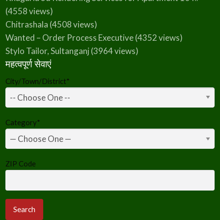
(4558 views)
Chitrashala
(4508 views)
Wanted – Order Process Executive
(4352 views)
Stylo Tailor, Sultanganj
(3964 views)
महत्वपूर्ण सेवाएं
City/Town/District
*
Category
*
ZIP Code