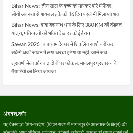
Bihar News : तीन साल के बच्चे को मारकर बोरे में फेंका;
सोयी अवस्था से गायब लड़के की 16 दिन पहले भी मिला था शव
Bihar News: बाबा बैद्यनाथ धाम के लिए 380 KM की दंडवत
यात्रा, पति-पत्नी की भक्ति देख हर कोई हैरान
Sawan 2026 : बाबाधाम देवघर में शिवलिंग स्पर्श नहीं कर
सकेंगे अब? सावन में लगा अरघा हटेगा या नहीं, जानें सच
श्रावणी मेला और बाढ़ दोनों पर फोकस, भागलपुर प्रशासन ने
तैयारियों का लिया जायजा
अंगदेश.कॉम
यह वेबसाइट ‘अंग-प्रदेश’ (बिहार राज्य में भागलपुर के आसपास के क्षेत्र) की
संस्कृति, भाषा अंगिका, इतिहास, व्यंजनों, त्योहारों, पर्यटन एवं ताज़ा ख़बरों की