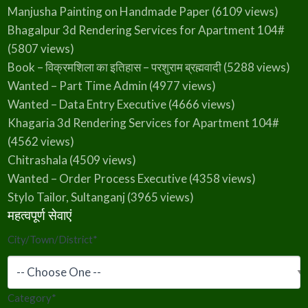
Manjusha Painting on Handmade Paper
(6109 views)
Bhagalpur 3d Rendering Services for Apartment 104#
(5807 views)
Book – विक्रमशिला का इतिहास – परशुराम ब्रह्मवादी
(5288 views)
Wanted – Part Time Admin
(4977 views)
Wanted – Data Entry Executive
(4666 views)
Khagaria 3d Rendering Services for Apartment 104#
(4562 views)
Chitrashala
(4509 views)
Wanted – Order Process Executive
(4358 views)
Stylo Tailor, Sultanganj
(3965 views)
महत्वपूर्ण सेवाएं
City/Town/District
*
Category
*