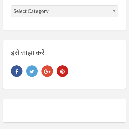
वि
ष
य
इसे साझा करें