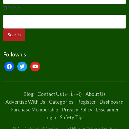
ZIP Code
Follow us
facebook
twitter
youtube
Blog
Contact Us (संपर्क करें)
About Us
Advertise With Us
Categories
Register
Dashboard
Purchase Membership
Privacy Policy
Disclaimer
Login
Safety Tips
© AngDesh | info@AngDesh.com | History, Culture, Tourism,