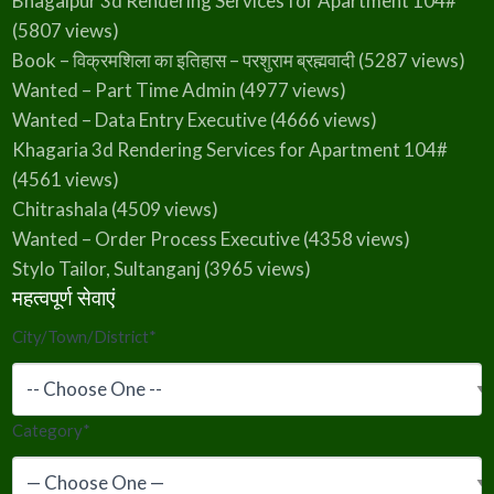
Bhagalpur 3d Rendering Services for Apartment 104#
(5807 views)
Book – विक्रमशिला का इतिहास – परशुराम ब्रह्मवादी
(5287 views)
Wanted – Part Time Admin
(4977 views)
Wanted – Data Entry Executive
(4666 views)
Khagaria 3d Rendering Services for Apartment 104#
(4561 views)
Chitrashala
(4509 views)
Wanted – Order Process Executive
(4358 views)
Stylo Tailor, Sultanganj
(3965 views)
महत्वपूर्ण सेवाएं
City/Town/District
*
Category
*