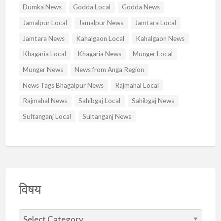
Dumka News
Godda Local
Godda News
Jamalpur Local
Jamalpur News
Jamtara Local
Jamtara News
Kahalgaon Local
Kahalgaon News
Khagaria Local
Khagaria News
Munger Local
Munger News
News from Anga Region
News Tags Bhagalpur News
Rajmahal Local
Rajmahal News
Sahibgaj Local
Sahibgaj News
Sultanganj Local
Sultanganj News
विषय
वि