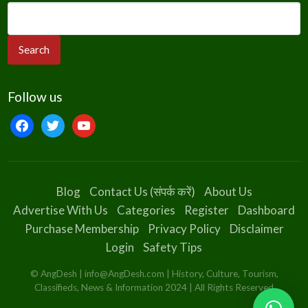
Follow us
facebook
twitter
youtube
Blog
Contact Us (संपर्क करें)
About Us
Advertise With Us
Categories
Register
Dashboard
Purchase Membership
Privacy Policy
Disclaimer
Login
Safety Tips
© AngDesh | info@AngDesh.com | History, Culture, Tourism,
Classifieds, News & Information 2024 | All Rights Reserved