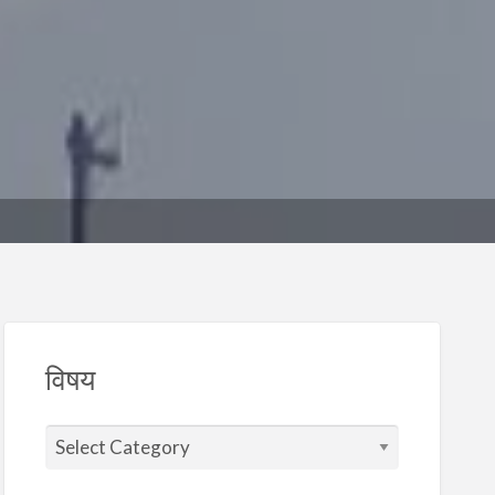
विषय
वि
ष
य