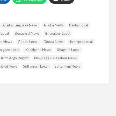
Angika Language News
Angika News
Banka Local
 Local
Begusarai News
Bhagalpur Local
a News
Godda Local
Godda News
Jamalpur Local
algaon Local
Kahalgaon News
Khagaria Local
 from Anga Region
News Tags Bhagalpur News
ibgaj News
Sultanganj Local
Sultanganj News