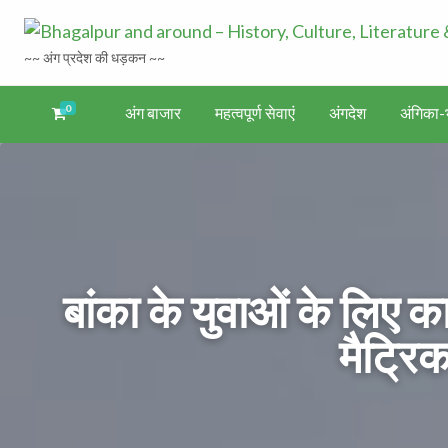
~~ अंग प्रदेश की धड़कन ~~
0
अंग बाजार
महत्वपूर्ण सेवाएं
अंगदेश
अंगिका-भ
अंगिका-
अंग-
अंग-
अंग-
वर्गीकृत
ंगदेश
भाषा एवं
समाचार-
पर्यटन
मनोरंजन
विज्ञापन
साहित्य
घटना
बांका के युवाओं के लिए
मैट्रिक