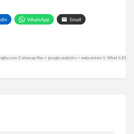
edIn
WhatsApp
Email
 angika.com 3.sitemap files + google analytics = webcenters 1. What is ESA? 