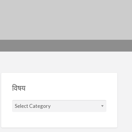
विषय
वि
ष
य