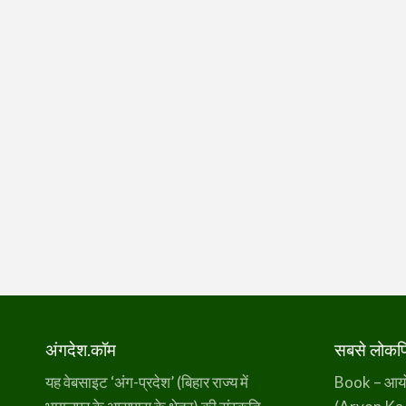
अंगदेश.कॉम
सबसे लोकप्र
यह वेबसाइट ‘अंग-प्रदेश’ (बिहार राज्य में
Book – आर्यो 