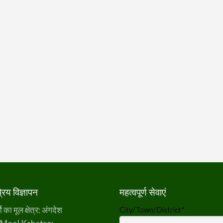
िय विज्ञापन
महत्वपूर्ण सेवाएं
का मूल क्षेत्र: अंगदेश
City/Town/District
*