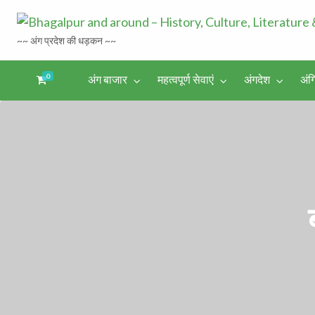
~~ अंग प्रदेश की धड़कन ~~
0
अंग बाजार
महत्वपूर्ण सेवाएं
अंगदेश
अंग
अंगिका-
अंग-
अंग-
अंग-
अंगदेश
भाषा एवं
समाचार-
पर्यटन
मनोरंजन
साहित्य
घटना