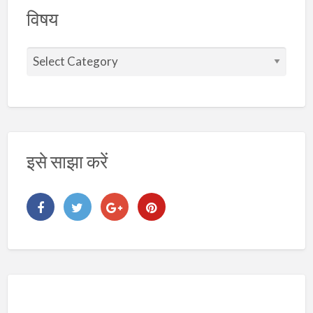
विषय
वि
ष
य
इसे साझा करें