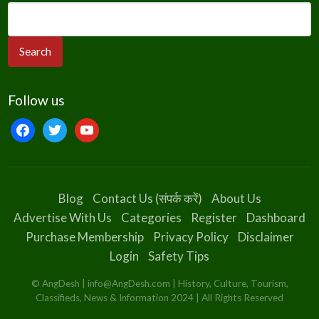
Follow us
facebook
twitter
youtube
Blog
Contact Us (संपर्क करें)
About Us
Advertise With Us
Categories
Register
Dashboard
Purchase Membership
Privacy Policy
Disclaimer
Login
Safety Tips
© AngDesh | info@AngDesh.com | History, Culture, Tourism,
Classifieds, News & Information 2024 | All Rights Reserved