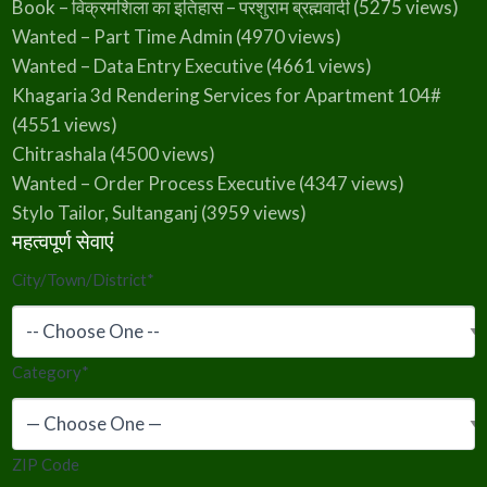
Book – विक्रमशिला का इतिहास – परशुराम ब्रह्मवादी
(5275 views)
Wanted – Part Time Admin
(4970 views)
Wanted – Data Entry Executive
(4661 views)
Khagaria 3d Rendering Services for Apartment 104#
(4551 views)
Chitrashala
(4500 views)
Wanted – Order Process Executive
(4347 views)
Stylo Tailor, Sultanganj
(3959 views)
महत्वपूर्ण सेवाएं
City/Town/District
*
Category
*
ZIP Code