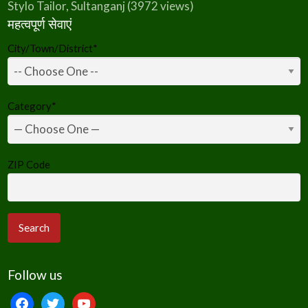
Stylo Tailor, Sultanganj
(3972 views)
महत्वपूर्ण सेवाएं
City/Town/District
*
Category
*
ZIP Code
Follow us
facebook
twitter
youtube