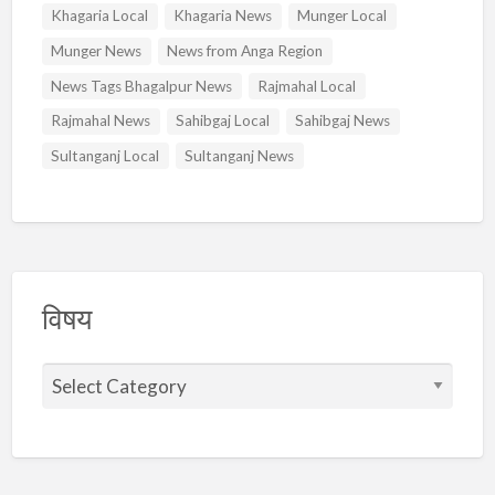
Khagaria Local
Khagaria News
Munger Local
Munger News
News from Anga Region
News Tags Bhagalpur News
Rajmahal Local
Rajmahal News
Sahibgaj Local
Sahibgaj News
Sultanganj Local
Sultanganj News
विषय
वि
ष
य