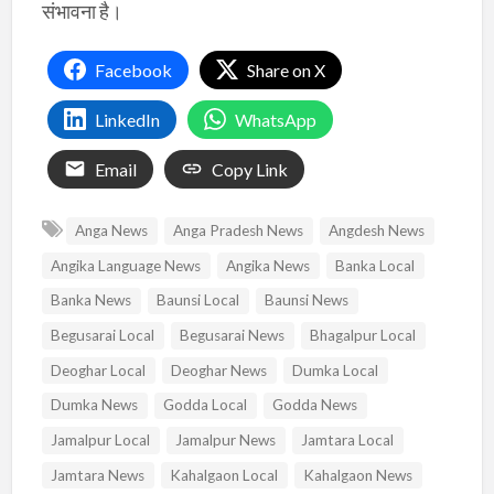
संभावना है।
Facebook
Share on X
LinkedIn
WhatsApp
Email
Copy Link
Anga News
Anga Pradesh News
Angdesh News
Angika Language News
Angika News
Banka Local
Banka News
Baunsi Local
Baunsi News
Begusarai Local
Begusarai News
Bhagalpur Local
Deoghar Local
Deoghar News
Dumka Local
Dumka News
Godda Local
Godda News
Jamalpur Local
Jamalpur News
Jamtara Local
Jamtara News
Kahalgaon Local
Kahalgaon News