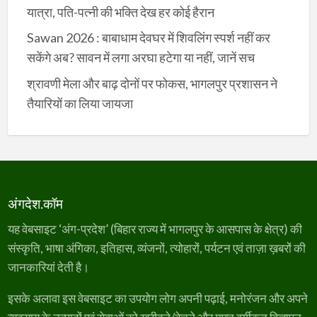
यात्रा, पति-पत्नी की भक्ति देख हर कोई हैरान
Sawan 2026 : बाबाधाम देवघर में शिवलिंग स्पर्श नहीं कर
सकेंगे अब? सावन में लगा अरघा हटेगा या नहीं, जानें सच
श्रावणी मेला और बाढ़ दोनों पर फोकस, भागलपुर प्रशासन ने
तैयारियों का लिया जायजा
अंगदेश.कॉम
यह वेबसाइट ‘अंग-प्रदेश’ (बिहार राज्य में भागलपुर के आसपास के क्षेत्र) की
संस्कृति, भाषा अंगिका, इतिहास, व्यंजनों, त्योहारों, पर्यटन एवं ताज़ा ख़बरों की
जानकारियां देती है।
इसके अलावा इस वेबसाइट का उपयोग लोग अपनी पढ़ाई, मनोरंजन और अपने