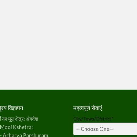
िय विज्ञापन
महत्वपूर्ण सेवाएं
का मूल क्षेत्र: अंगदेश
City/Town/District
*
 Mool Kshetra:
– Acharya Parshuram