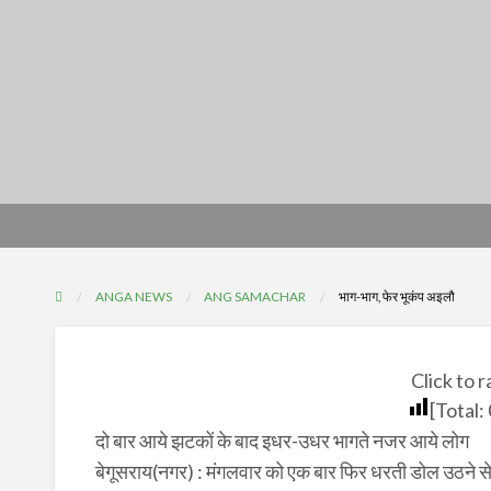
ANGA NEWS
ANG SAMACHAR
भाग-भाग, फेर भूकंप अइलौ
Click to r
[Total:
दो बार आये झटकों के बाद इधर-उधर भागते नजर आये लोग
बेगूसराय(नगर) : मंगलवार को एक बार फिर धरती डोल उठने से 