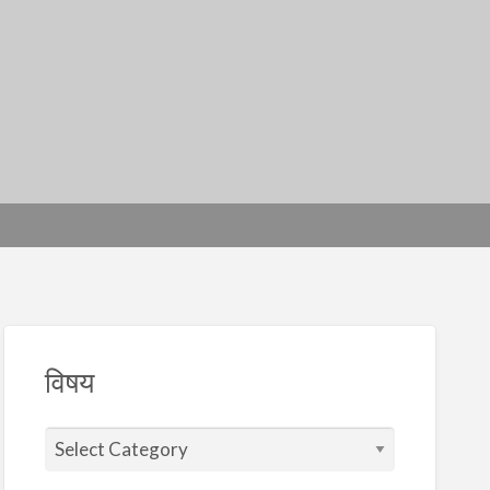
विषय
वि
ष