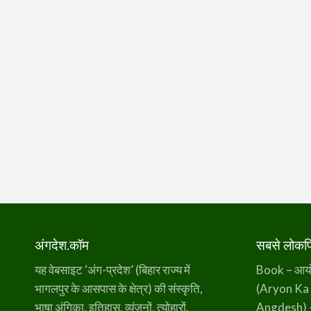
अंगदेश.कॉम
सबसे लोकप्र
यह वेबसाइट ‘अंग-प्रदेश’ (बिहार राज्य में
Book – आर्यो 
भागलपुर के आसपास के क्षेत्र) की संस्कृति,
(Aryon Ka
भाषा अंगिका, इतिहास, व्यंजनों, त्योहारों,
Angdesh) 