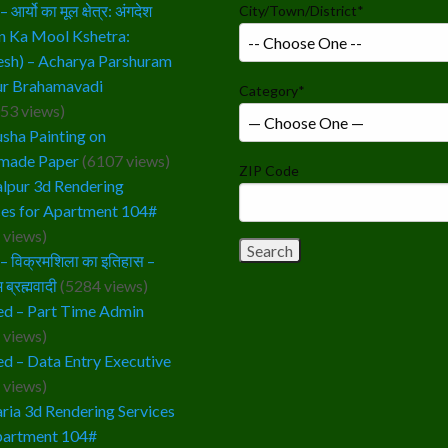
आर्यो का मूल क्षेत्र: अंगदेश
City/Town/District
*
n Ka Mool Kshetra:
sh) – Acharya Parshuram
r Brahamavadi
Category
*
53 views)
sha Painting on
made Paper
(6107 views)
ZIP Code
lpur 3d Rendering
ces for Apartment 104#
 views)
 विक्रमशिला का इतिहास –
 ब्रह्मवादी
(5284 views)
d – Part Time Admin
 views)
d – Data Entry Executive
 views)
ria 3d Rendering Services
partment 104#