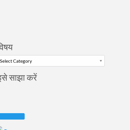
विषय
िषय
इसे साझा करें
 Address Lookup