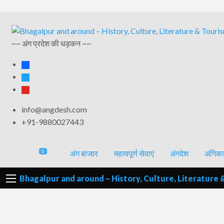
अंगिका-
अंग-
अंग-
अंग-
वर्गीकृत
भाषा एवं
समाचार-
~~ अंग प्रदेश की धड़कन ~~
पर्यटन
मनोरंजन
विज्ञापन
साहित्य
घटना
facebook
twitter
youtube
info@angdesh.com
+91-9880027443
0
अंग बाजार
महत्वपूर्ण सेवाएं
अंगदेश
अंगिका
Bhagalpur and around – History, Culture, Literature 