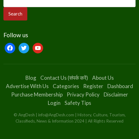
Follow us
facebook
twitter
youtube
Blog
Contact Us (संपर्क करें)
About Us
Advertise With Us
Categories
Register
Dashboard
Purchase Membership
Privacy Policy
Disclaimer
Login
Safety Tips
© AngDesh | info@AngDesh.com | History, Culture, Tourism,
Classifieds, News & Information 2024 | All Rights Reserved