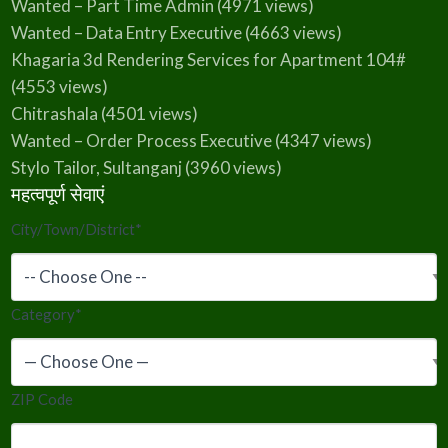
Wanted – Part Time Admin
(4971 views)
Wanted – Data Entry Executive
(4663 views)
Khagaria 3d Rendering Services for Apartment 104#
(4553 views)
Chitrashala
(4501 views)
Wanted – Order Process Executive
(4347 views)
Stylo Tailor, Sultanganj
(3960 views)
महत्वपूर्ण सेवाएं
City/Town/District
*
Category
*
ZIP Code