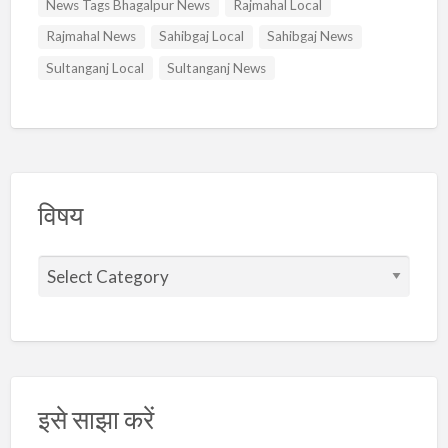
News Tags Bhagalpur News
Rajmahal Local
Rajmahal News
Sahibgaj Local
Sahibgaj News
Sultanganj Local
Sultanganj News
विषय
वि
ष
य
इसे साझा करें