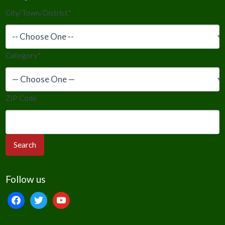
City/Town/District
*
Category
*
ZIP Code
Follow us
facebook
twitter
youtube