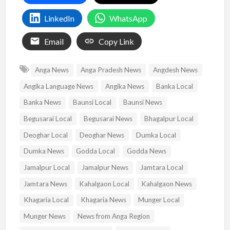
LinkedIn
WhatsApp
Email
Copy Link
Anga News
Anga Pradesh News
Angdesh News
Angika Language News
Angika News
Banka Local
Banka News
Baunsi Local
Baunsi News
Begusarai Local
Begusarai News
Bhagalpur Local
Deoghar Local
Deoghar News
Dumka Local
Dumka News
Godda Local
Godda News
Jamalpur Local
Jamalpur News
Jamtara Local
Jamtara News
Kahalgaon Local
Kahalgaon News
Khagaria Local
Khagaria News
Munger Local
Munger News
News from Anga Region