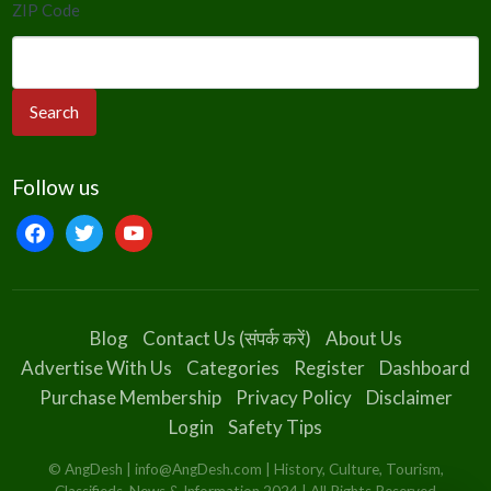
ZIP Code
Follow us
facebook
twitter
youtube
Blog
Contact Us (संपर्क करें)
About Us
Advertise With Us
Categories
Register
Dashboard
Purchase Membership
Privacy Policy
Disclaimer
Login
Safety Tips
© AngDesh | info@AngDesh.com | History, Culture, Tourism,