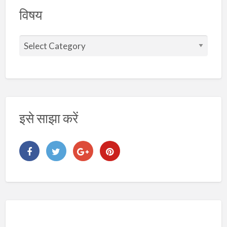
विषय
वि
ष
य
इसे साझा करें