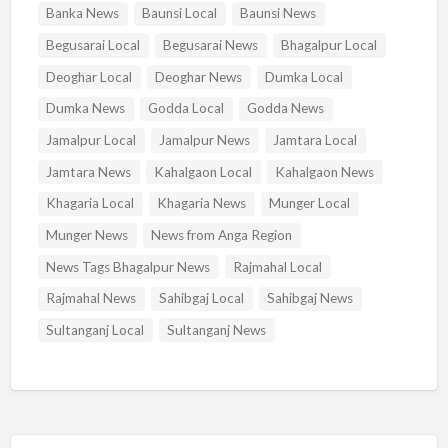
Banka News
Baunsi Local
Baunsi News
Begusarai Local
Begusarai News
Bhagalpur Local
Deoghar Local
Deoghar News
Dumka Local
Dumka News
Godda Local
Godda News
Jamalpur Local
Jamalpur News
Jamtara Local
Jamtara News
Kahalgaon Local
Kahalgaon News
Khagaria Local
Khagaria News
Munger Local
Munger News
News from Anga Region
News Tags Bhagalpur News
Rajmahal Local
Rajmahal News
Sahibgaj Local
Sahibgaj News
Sultanganj Local
Sultanganj News