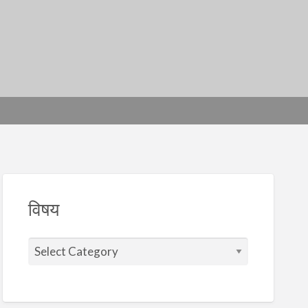
विषय
वि
ष
य