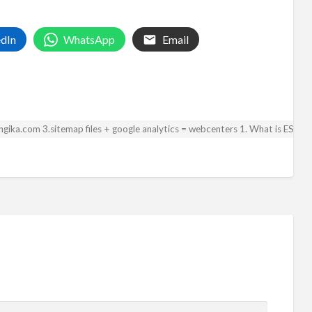
edIn
WhatsApp
Email
 angika.com 3.sitemap files + google analytics = webcenters 1. What is ESA? 