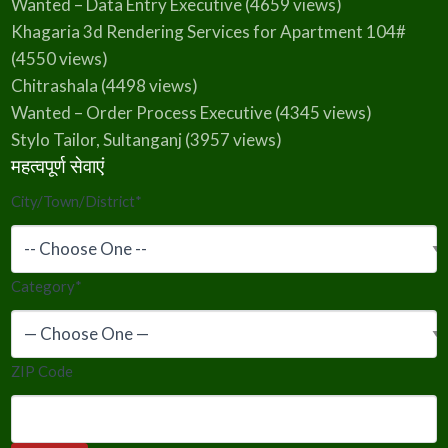
Wanted – Data Entry Executive
(4659 views)
Khagaria 3d Rendering Services for Apartment 104#
(4550 views)
Chitrashala
(4498 views)
Wanted – Order Process Executive
(4345 views)
Stylo Tailor, Sultanganj
(3957 views)
महत्वपूर्ण सेवाएं
City/Town/District
*
Category
*
ZIP Code