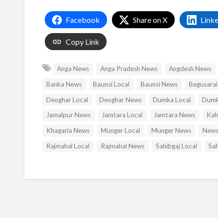
Facebook
Share on X
Link
Copy Link
Anga News
Anga Pradesh News
Angdesh News
Banka News
Baunsi Local
Baunsi News
Begusarai
Deoghar Local
Deoghar News
Dumka Local
Dumk
Jamalpur News
Jamtara Local
Jamtara News
Kah
Khagaria News
Munger Local
Munger News
News
Rajmahal Local
Rajmahal News
Sahibgaj Local
Sah