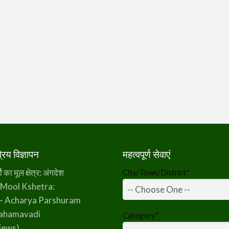
िय विज्ञापन
महत्वपूर्ण सेवाएं
का मूल क्षेत्र: अंगदेश
City/Town/District
*
 Mool Kshetra:
– Acharya Parshuram
rahamavadi
Category
*
iews)