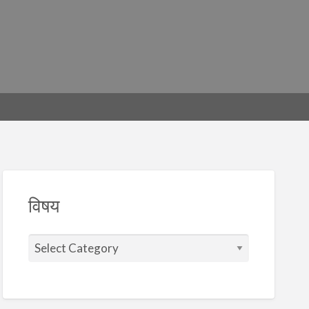
विषय
वि
ष
य