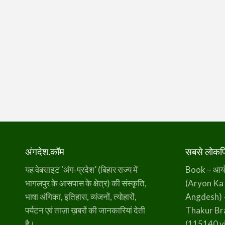
अंगदेश.कॉम
सबसे लोकप्र
यह वेबसाइट ‘अंग-प्रदेश’ (बिहार राज्य में
Book – आर्यो 
भागलपुर के आसपास के क्षेत्र) की संस्कृति,
(Aryon Ka
भाषा अंगिका, इतिहास, व्यंजनों, त्योहारों,
Angdesh) 
पर्यटन एवं ताज़ा ख़बरों की जानकारियां देती
Thakur B
है।
(115140 v