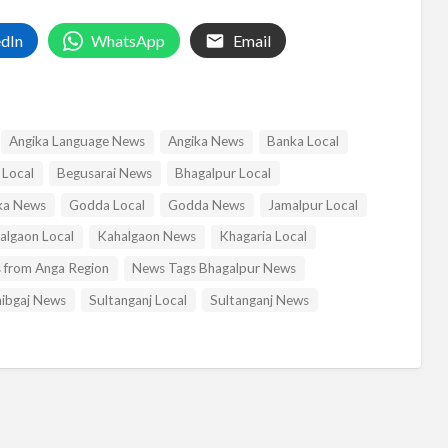
edIn
WhatsApp
Email
Angika Language News
Angika News
Banka Local
 Local
Begusarai News
Bhagalpur Local
a News
Godda Local
Godda News
Jamalpur Local
algaon Local
Kahalgaon News
Khagaria Local
 from Anga Region
News Tags Bhagalpur News
ibgaj News
Sultanganj Local
Sultanganj News