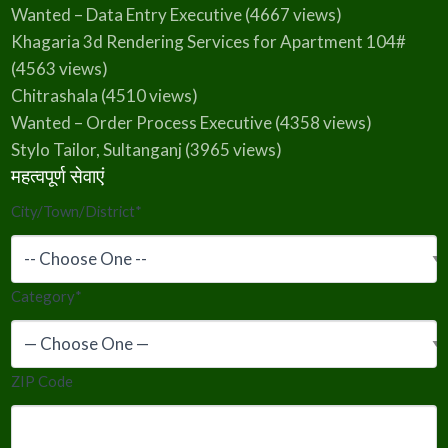
Wanted – Data Entry Executive
(4667 views)
Khagaria 3d Rendering Services for Apartment 104#
(4563 views)
Chitrashala
(4510 views)
Wanted – Order Process Executive
(4358 views)
Stylo Tailor, Sultanganj
(3965 views)
महत्वपूर्ण सेवाएं
City/Town/District
*
Category
*
ZIP Code