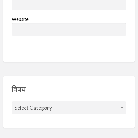
Website
विषय
वि
ष
य