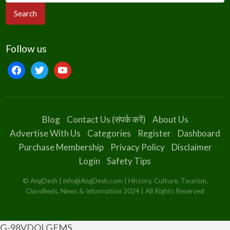
Follow us
facebook
twitter
youtube
Blog
Contact Us (संपर्क करें)
About Us
Advertise With Us
Categories
Register
Dashboard
Purchase Membership
Privacy Policy
Disclaimer
Login
Safety Tips
© AngDesh | info@AngDesh.com | History, Culture, Tourism,
Classifieds, News & Information 2024 | All Rights Reserved
G-98VDQLGFMS