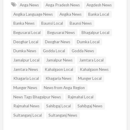
Anga News
Anga Pradesh News
Angdesh News
Angika Language News
Angika News
Banka Local
Banka News
Baunsi Local
Baunsi News
Begusarai Local
Begusarai News
Bhagalpur Local
Deoghar Local
Deoghar News
Dumka Local
Dumka News
Godda Local
Godda News
Jamalpur Local
Jamalpur News
Jamtara Local
Jamtara News
Kahalgaon Local
Kahalgaon News
Khagaria Local
Khagaria News
Munger Local
Munger News
News from Anga Region
News Tags Bhagalpur News
Rajmahal Local
Rajmahal News
Sahibgaj Local
Sahibgaj News
Sultanganj Local
Sultanganj News