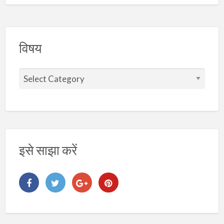
विषय
वि
ष
य
इसे साझा करें