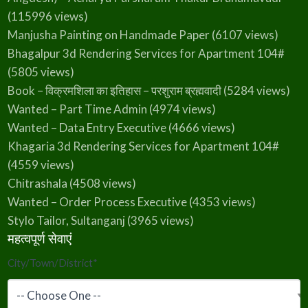
(115996 views)
Manjusha Painting on Handmade Paper
(6107 views)
Bhagalpur 3d Rendering Services for Apartment 104#
(5805 views)
Book – विक्रमशिला का इतिहास – परशुराम ब्रह्मवादी
(5284 views)
Wanted – Part Time Admin
(4974 views)
Wanted – Data Entry Executive
(4666 views)
Khagaria 3d Rendering Services for Apartment 104#
(4559 views)
Chitrashala
(4508 views)
Wanted – Order Process Executive
(4353 views)
Stylo Tailor, Sultanganj
(3965 views)
महत्वपूर्ण सेवाएं
City/Town/District
*