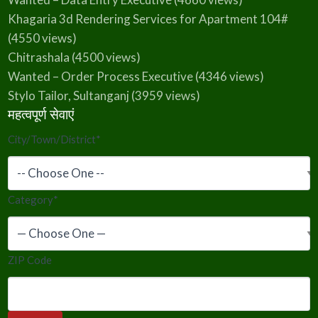
Khagaria 3d Rendering Services for Apartment 104#
(4550 views)
Chitrashala
(4500 views)
Wanted – Order Process Executive
(4346 views)
Stylo Tailor, Sultanganj
(3959 views)
महत्वपूर्ण सेवाएं
City/Town/District
*
Category
*
ZIP Code