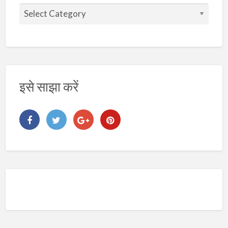
वि
ष
य
इसे साझा करें