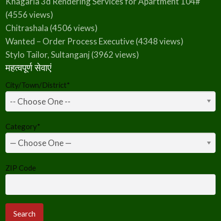
Khagaria 3d Rendering Services for Apartment 104#
(4556 views)
Chitrashala
(4506 views)
Wanted – Order Process Executive
(4348 views)
Stylo Tailor, Sultanganj
(3962 views)
महत्वपूर्ण सेवाएं
City/Town/District
*
Category
*
ZIP Code