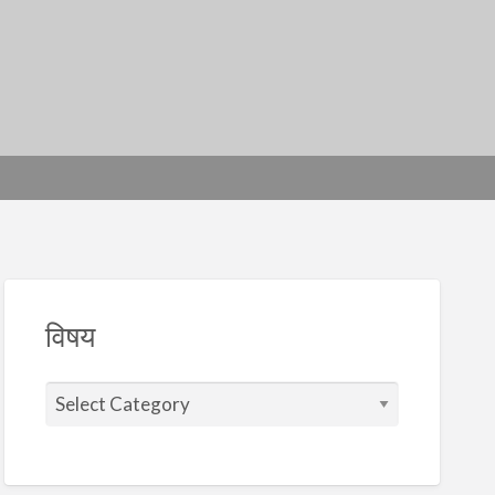
विषय
वि
ष
य