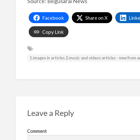
Source: Begusarai News
Facebook
Share on X
Link
Copy Link
1.images in articles 2.music and videos articles - new from
Leave a Reply
Comment