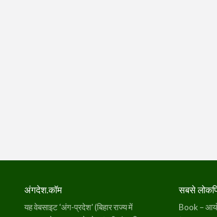
अंगदेश.कॉम
सबसे लोकप्र
यह वेबसाइट ‘अंग-प्रदेश’ (बिहार राज्य में
Book – आर्यो 