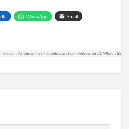
edIn
WhatsApp
Email
 angika.com 3.sitemap files + google analytics = webcenters 1. What is ESA? 