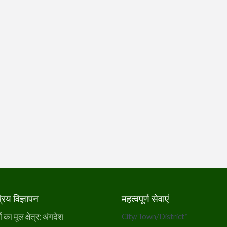
िय विज्ञापन
महत्वपूर्ण सेवाएं
का मूल क्षेत्र: अंगदेश
City/Town/District
*