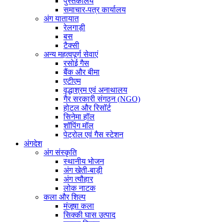
पुस्तकालय
समाचार-पत्र कार्यालय
अंग यातायात
रेलगाड़ी
बस
टैक्सी
अन्य महत्वपूर्ण सेवाएं
रसोई गैस
बैंक और बीमा
एटीएम
वृद्धाश्रम एवं अनाथालय
गैर सरकारी संगठन (NGO)
होटल और रिसॉर्ट
सिनेमा हॉल
शॉपिंग मॉल
पेट्रोल एवं गैस स्टेशन
अंगदेश
अंग संस्कृति
स्थानीय भोजन
अंग खेती-बाड़ी
अंग त्यौहार
लोक नाटक
कला और शिल्प
मंजूषा कला
सिक्की घास उत्पाद