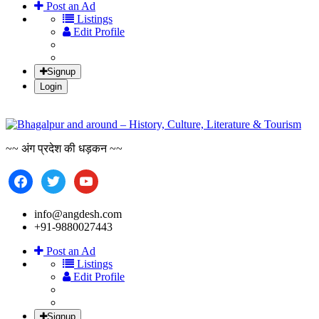
Post an Ad
Listings
Edit Profile
Signup
Login
Bha
~~ अंग प्रदेश की धड़कन ~~
facebook
twitter
youtube
info@angdesh.com
+91-9880027443
Post an Ad
Listings
Edit Profile
Signup