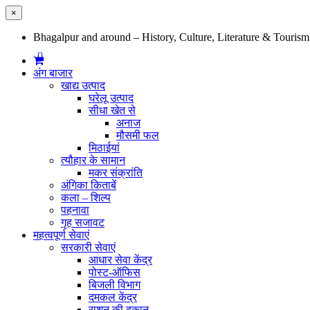
×
Bhagalpur and around – History, Culture, Literature & Tourism
0
अंग बाजार
खाद्य उत्पाद
घरेलू उत्पाद
सीधा खेत से
अनाज
मौसमी फल
मिठाईयां
त्यौहार के सामान
मकर संक्रांति
अंगिका किताबें
कला – शिल्प
पहनावा
गृह सजावट
महत्वपूर्ण सेवाएं
सरकारी सेवाएं
आधार सेवा केंद्र
पोस्ट-ऑफिस
बिजली विभाग
दमकल केंद्र
राशन की दुकान