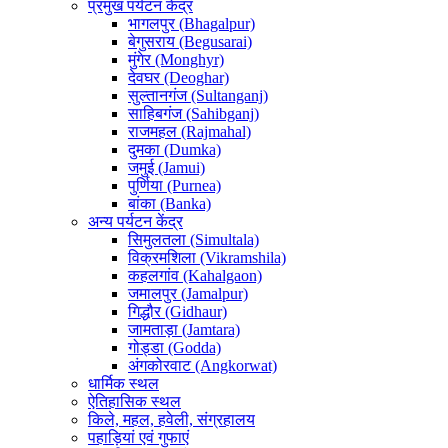
प्रमुख पर्यटन केंद्र
भागलपुर (Bhagalpur)
बेगुसराय (Begusarai)
मुंगेर (Monghyr)
देवघर (Deoghar)
सुल्तानगंज (Sultanganj)
साहिबगंज (Sahibganj)
राजमहल (Rajmahal)
दुमका (Dumka)
जमुई (Jamui)
पुर्णिया (Purnea)
बांका (Banka)
अन्य पर्यटन केंद्र
सिमुलतला (Simultala)
विक्रमशिला (Vikramshila)
कहलगांव (Kahalgaon)
जमालपुर (Jamalpur)
गिद्धौर (Gidhaur)
जामताड़ा (Jamtara)
गोड्डा (Godda)
अंगकोरवाट (Angkorwat)
धार्मिक स्थल
ऐतिहासिक स्थल
किले, महल, हवेली, संग्रहालय
पहाड़ियां एवं गुफाएं