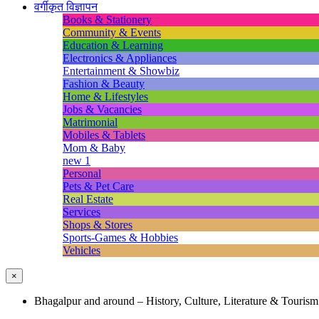
वर्गीकृत विज्ञापन
Books & Stationery
Community & Events
Education & Learning
Electronics & Appliances
Entertainment & Showbiz
Fashion & Beauty
Home & Lifestyles
Jobs & Vacancies
Matrimonial
Mobiles & Tablets
Mom & Baby
new 1
Personal
Pets & Pet Care
Real Estate
Services
Shops & Stores
Sports-Games & Hobbies
Vehicles
×
Bhagalpur and around – History, Culture, Literature & Tourism