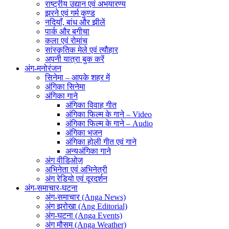
राष्ट्रीय उद्यान एवं अभयारण्य
झरने एवं गर्म कुण्ड
नदियाँ, बांध और झीलें
पार्क और बगीचा
कला एवं रोमांच
सांस्कृतिक मेले एवं त्यौहार
अपनी यात्रा बुक करें
अंग-मनोरंजन
सिनेमा – आपके शहर में
अंगिका सिनेमा
अंगिका गाने
अंगिका विवाह गीत
अंगिका फिल्म के गाने – Video
अंगिका फिल्म के गाने – Audio
अंगिका भजन
अंगिका होली गीत एवं गाने
अन्यअंगिका गाने
अंग वीडिओज़
अभिनेता एवं अभिनेत्री
अंग रेडियो एवं दूरदर्शन
अंग-समाचार-घटना
अंग-समाचार (Anga News)
अंग झरोखा (Ang Editorial)
अंग-घटना (Anga Events)
अंग मौसम (Anga Weather)