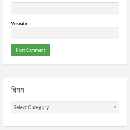
Website
विषय
वि
ष
य