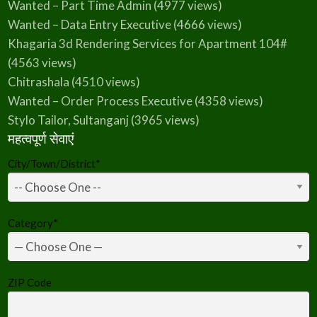
Wanted – Part Time Admin
(4977 views)
Wanted – Data Entry Executive
(4666 views)
Khagaria 3d Rendering Services for Apartment 104#
(4563 views)
Chitrashala
(4510 views)
Wanted – Order Process Executive
(4358 views)
Stylo Tailor, Sultanganj
(3965 views)
महत्वपूर्ण सेवाएं
City/Town/District
*
Category
*
ZIP Code