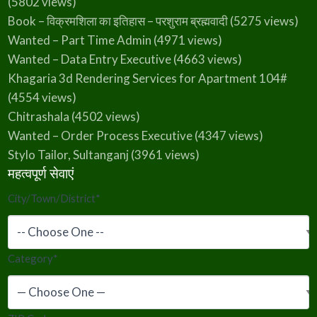
(5802 views)
Book – विक्रमशिला का इतिहास – परशुराम ब्रह्मवादी
(5275 views)
Wanted – Part Time Admin
(4971 views)
Wanted – Data Entry Executive
(4663 views)
Khagaria 3d Rendering Services for Apartment 104#
(4554 views)
Chitrashala
(4502 views)
Wanted – Order Process Executive
(4347 views)
Stylo Tailor, Sultanganj
(3961 views)
महत्वपूर्ण सेवाएं
City/Town/District
*
Category
*