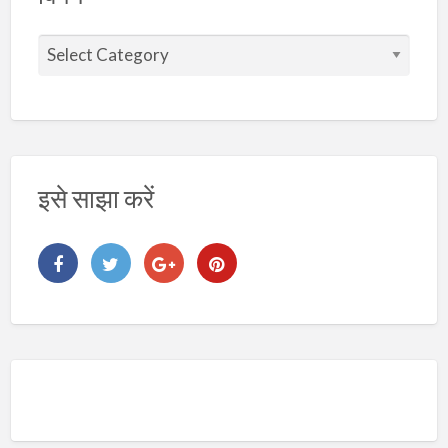
वि
ष
य
इसे साझा करें