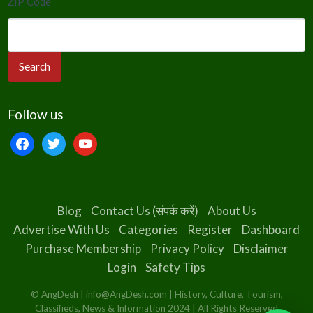
ZIP Code
Follow us
facebook
twitter
youtube
Blog
Contact Us (संपर्क करें)
About Us
Advertise With Us
Categories
Register
Dashboard
Purchase Membership
Privacy Policy
Disclaimer
Login
Safety Tips
© AngDesh | info@AngDesh.com | History, Culture, Tourism,
Classifieds, News & Information 2024 | All Rights Reserved