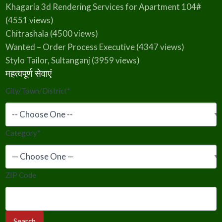
Khagaria 3d Rendering Services for Apartment 104#
(4551 views)
Chitrashala
(4500 views)
Wanted – Order Process Executive
(4347 views)
Stylo Tailor, Sultanganj
(3959 views)
महत्वपूर्ण सेवाएं
City/Town/District
*
Category
*
ZIP Code