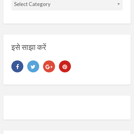
वि
ष
य
इसे साझा करें