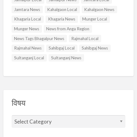
Jamtara News
Kahalgaon Local
Kahalgaon News
Khagaria Local
Khagaria News
Munger Local
Munger News
News from Anga Region
News Tags Bhagalpur News
Rajmahal Local
Rajmahal News
Sahibgaj Local
Sahibgaj News
Sultanganj Local
Sultanganj News
विषय
वि
ष
य