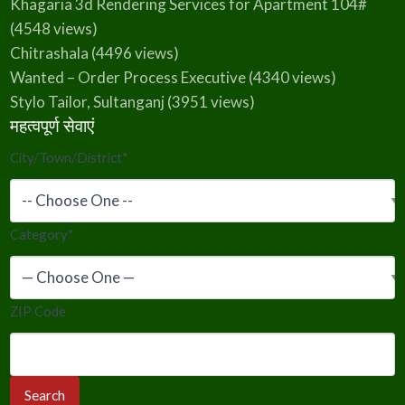
Khagaria 3d Rendering Services for Apartment 104#
(4548 views)
Chitrashala
(4496 views)
Wanted – Order Process Executive
(4340 views)
Stylo Tailor, Sultanganj
(3951 views)
महत्वपूर्ण सेवाएं
City/Town/District
*
Category
*
ZIP Code