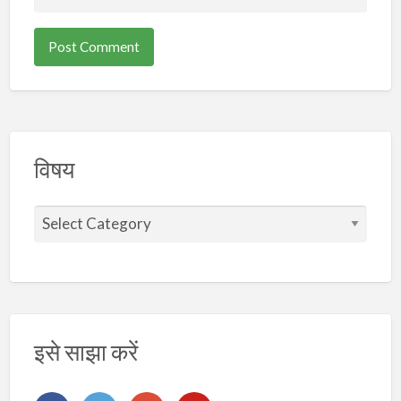
विषय
वि
ष
य
इसे साझा करें