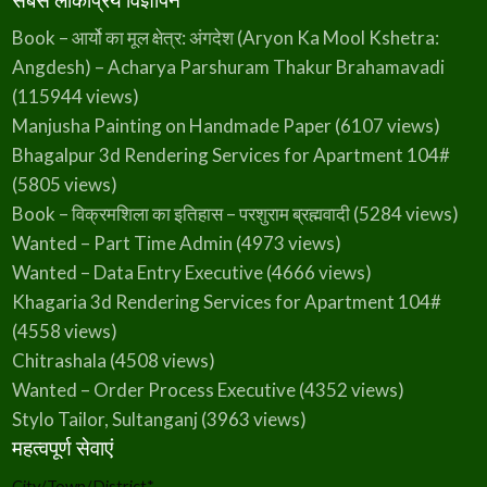
Book – आर्यो का मूल क्षेत्र: अंगदेश (Aryon Ka Mool Kshetra:
Angdesh) – Acharya Parshuram Thakur Brahamavadi
(115944 views)
Manjusha Painting on Handmade Paper
(6107 views)
Bhagalpur 3d Rendering Services for Apartment 104#
(5805 views)
Book – विक्रमशिला का इतिहास – परशुराम ब्रह्मवादी
(5284 views)
Wanted – Part Time Admin
(4973 views)
Wanted – Data Entry Executive
(4666 views)
Khagaria 3d Rendering Services for Apartment 104#
(4558 views)
Chitrashala
(4508 views)
Wanted – Order Process Executive
(4352 views)
Stylo Tailor, Sultanganj
(3963 views)
महत्वपूर्ण सेवाएं
City/Town/District
*