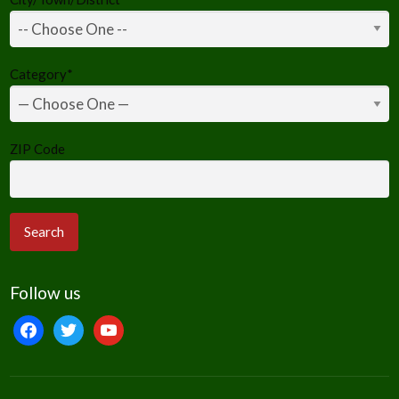
Category
*
ZIP Code
Follow us
facebook
twitter
youtube