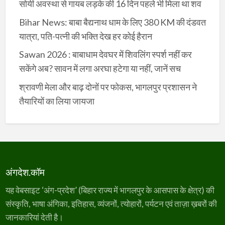
सोयी अवस्था से गायब लड़के की 16 दिन पहले भी मिला था शव
Bihar News: बाबा बैद्यनाथ धाम के लिए 380 KM की दंडवत
यात्रा, पति-पत्नी की भक्ति देख हर कोई हैरान
Sawan 2026 : बाबाधाम देवघर में शिवलिंग स्पर्श नहीं कर
सकेंगे अब? सावन में लगा अरघा हटेगा या नहीं, जानें सच
श्रावणी मेला और बाढ़ दोनों पर फोकस, भागलपुर प्रशासन ने
तैयारियों का लिया जायजा
अंगदेश.कॉम
यह वेबसाइट ‘अंग-प्रदेश’ (बिहार राज्य में भागलपुर के आसपास के क्षेत्र) की
संस्कृति, भाषा अंगिका, इतिहास, व्यंजनों, त्योहारों, पर्यटन एवं ताज़ा ख़बरों की
जानकारियां देती है।