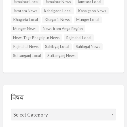
Jamalpur Local
Jamalpur News
Jamtara Local
Jamtara News
Kahalgaon Local
Kahalgaon News
Khagaria Local
Khagaria News
Munger Local
Munger News
News from Anga Region
News Tags Bhagalpur News
Rajmahal Local
Rajmahal News
Sahibgaj Local
Sahibgaj News
Sultanganj Local
Sultanganj News
विषय
वि
ष
य