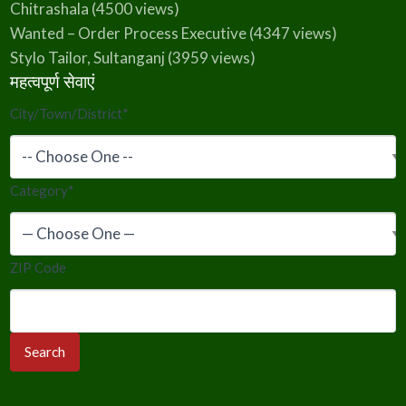
Chitrashala
(4500 views)
Wanted – Order Process Executive
(4347 views)
Stylo Tailor, Sultanganj
(3959 views)
महत्वपूर्ण सेवाएं
City/Town/District
*
Category
*
ZIP Code