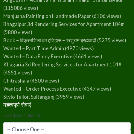
(115086 views)
Manjusha Painting on Handmade Paper
(6106 views)
Bhagalpur 3d Rendering Services for Apartment 104#
(5800 views)
Book – विक्रमशिला का इतिहास – परशुराम ब्रह्मवादी
(5275 views)
Wanted – Part Time Admin
(4970 views)
Wanted – Data Entry Executive
(4661 views)
Khagaria 3d Rendering Services for Apartment 104#
(4551 views)
Chitrashala
(4500 views)
Wanted – Order Process Executive
(4347 views)
Stylo Tailor, Sultanganj
(3959 views)
महत्वपूर्ण सेवाएं
City/Town/District
*