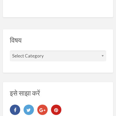
विषय
वि
ष
य
इसे साझा करें