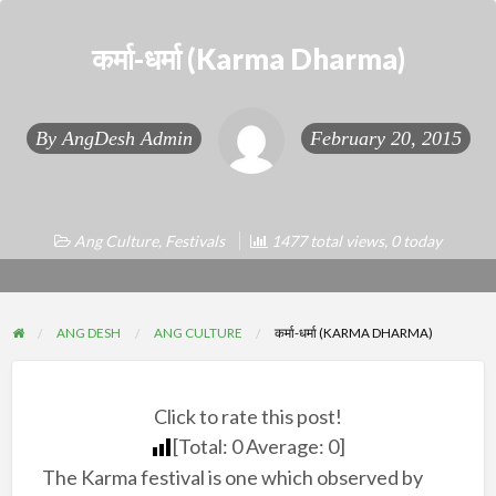
कर्मा-धर्मा (Karma Dharma)
By
AngDesh Admin
February 20, 2015
Ang Culture
,
Festivals
1477 total views, 0 today
ANG DESH
ANG CULTURE
कर्मा-धर्मा (KARMA DHARMA)
Click to rate this post!
[Total:
0
Average:
0
]
The Karma festival is one which observed by