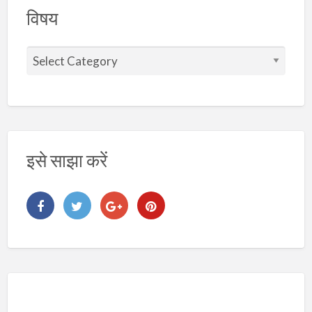
विषय
वि
ष
य
इसे साझा करें