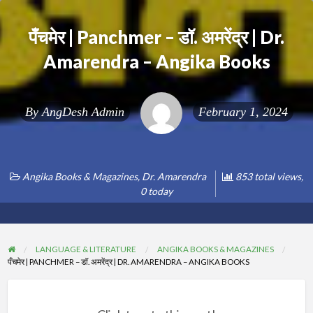
पँचमेर | Panchmer – डॉ. अमरेंद्र | Dr.
Amarendra – Angika Books
By
AngDesh Admin
February 1, 2024
Angika Books & Magazines
,
Dr. Amarendra
853 total views,
0 today
LANGUAGE & LITERATURE
ANGIKA BOOKS & MAGAZINES
पँचमेर | PANCHMER – डॉ. अमरेंद्र | DR. AMARENDRA – ANGIKA BOOKS