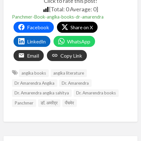
Click to rate this post!
[Total:
0
Average:
0
]
Panchmer-Book-angika-books-dr-amarendra
Facebook
Share on X
LinkedIn
WhatsApp
Email
Copy Link
angika books
angika literature
Dr Amarendra Angika
Dr. Amarendra
Dr. Amarendra angika sahitya
Dr. Amarendra books
Panchmer
डॉ. अमरेंद्र
पँचमेर