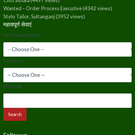
Chitrashala
(4497 views)
Wanted – Order Process Executive
(4342 views)
Stylo Tailor, Sultanganj
(3952 views)
महत्वपूर्ण सेवाएं
City/Town/District
*
Category
*
ZIP Code
Follow us