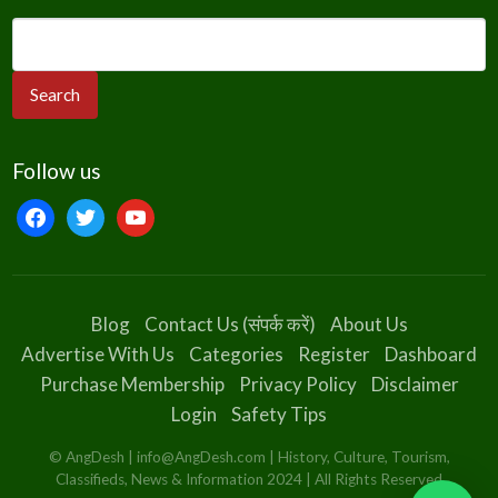
Follow us
Blog
Contact Us (संपर्क करें)
About Us
Advertise With Us
Categories
Register
Dashboard
Purchase Membership
Privacy Policy
Disclaimer
Login
Safety Tips
© AngDesh | info@AngDesh.com | History, Culture, Tourism,
Classifieds, News & Information 2024 | All Rights Reserved