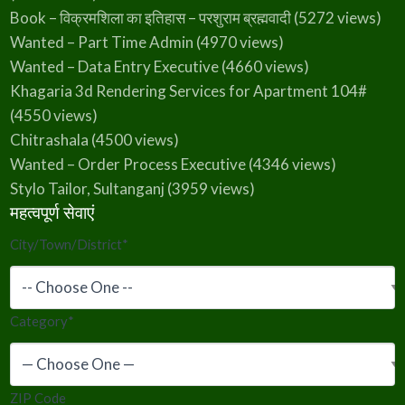
Book – विक्रमशिला का इतिहास – परशुराम ब्रह्मवादी
(5272 views)
Wanted – Part Time Admin
(4970 views)
Wanted – Data Entry Executive
(4660 views)
Khagaria 3d Rendering Services for Apartment 104#
(4550 views)
Chitrashala
(4500 views)
Wanted – Order Process Executive
(4346 views)
Stylo Tailor, Sultanganj
(3959 views)
महत्वपूर्ण सेवाएं
City/Town/District
*
Category
*
ZIP Code