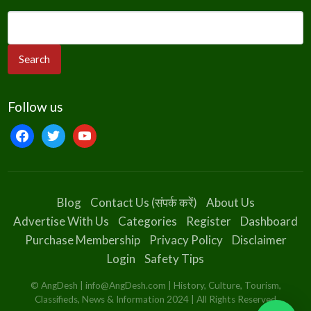
Follow us
Blog
Contact Us (संपर्क करें)
About Us
Advertise With Us
Categories
Register
Dashboard
Purchase Membership
Privacy Policy
Disclaimer
Login
Safety Tips
© AngDesh | info@AngDesh.com | History, Culture, Tourism,
Classifieds, News & Information 2024 | All Rights Reserved