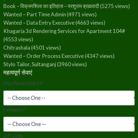
Book – विक्रमशिला का इतिहास – परशुराम ब्रह्मवादी
(5275 views)
Wanted – Part Time Admin
(4971 views)
Wanted – Data Entry Executive
(4663 views)
Khagaria 3d Rendering Services for Apartment 104#
(4553 views)
Chitrashala
(4501 views)
Wanted – Order Process Executive
(4347 views)
Stylo Tailor, Sultanganj
(3960 views)
महत्वपूर्ण सेवाएं
City/Town/District
*
Category
*
ZIP Code