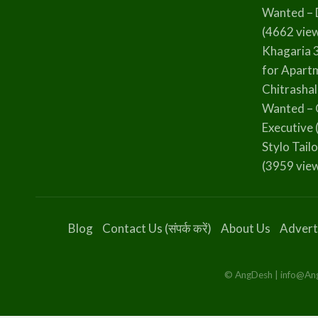
Wanted – 
(4662 vie
Khagaria 
for Apart
Chitrasha
Wanted – 
Executive
Stylo Tailo
(3959 vie
Blog
Contact Us (संपर्क करें)
About Us
Advert
© AngDesh | info@AngD