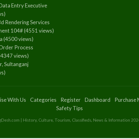
Data Entry Executive
ws)
3d Rendering Services
ment 104#
(4551 views)
la
(4500 views)
Order Process
(4347 views)
r, Sultanganj
ws)
ise With Us
Categories
Register
Dashboard
Purchase 
Safety Tips
esh.com | History, Culture, Tourism, Classifieds, News & Information 2024