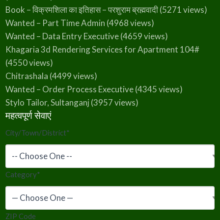
Book – विक्रमशिला का इतिहास – परशुराम ब्रह्मवादी
(5271 views)
Wanted – Part Time Admin
(4968 views)
Wanted – Data Entry Executive
(4659 views)
Khagaria 3d Rendering Services for Apartment 104#
(4550 views)
Chitrashala
(4499 views)
Wanted – Order Process Executive
(4345 views)
Stylo Tailor, Sultanganj
(3957 views)
महत्वपूर्ण सेवाएं
City/Town/District
*
Category
*
ZIP Code