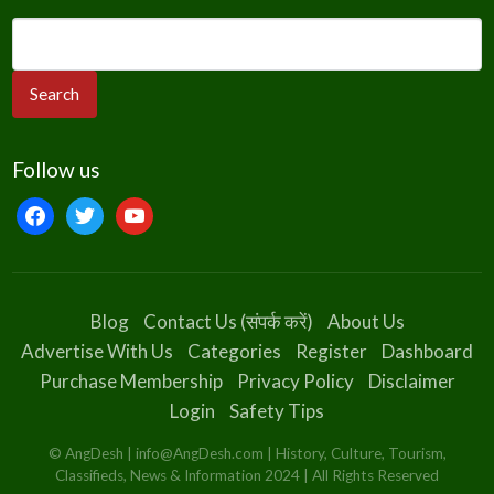
Follow us
Blog
Contact Us (संपर्क करें)
About Us
Advertise With Us
Categories
Register
Dashboard
Purchase Membership
Privacy Policy
Disclaimer
Login
Safety Tips
© AngDesh | info@AngDesh.com | History, Culture, Tourism,
Classifieds, News & Information 2024 | All Rights Reserved