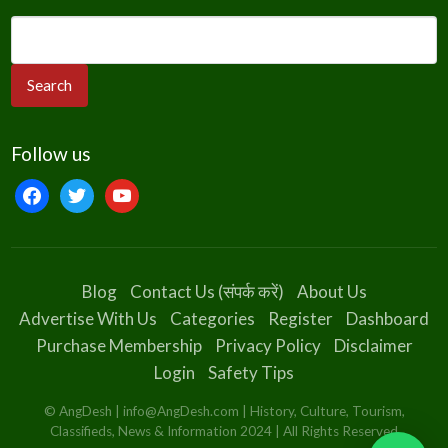
Follow us
Blog
Contact Us (संपर्क करें)
About Us
Advertise With Us
Categories
Register
Dashboard
Purchase Membership
Privacy Policy
Disclaimer
Login
Safety Tips
© AngDesh | info@AngDesh.com | History, Culture, Tourism,
Classifieds, News & Information 2024 | All Rights Reserved