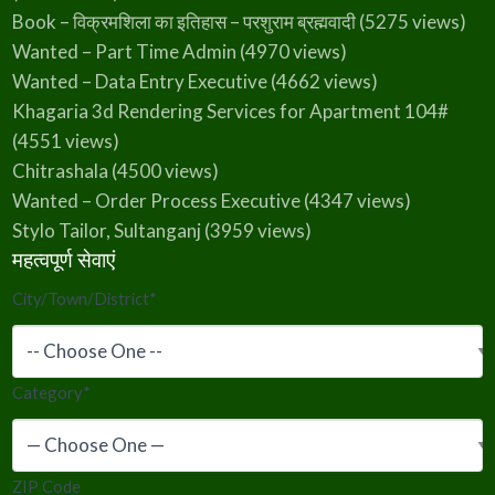
Book – विक्रमशिला का इतिहास – परशुराम ब्रह्मवादी
(5275 views)
Wanted – Part Time Admin
(4970 views)
Wanted – Data Entry Executive
(4662 views)
Khagaria 3d Rendering Services for Apartment 104#
(4551 views)
Chitrashala
(4500 views)
Wanted – Order Process Executive
(4347 views)
Stylo Tailor, Sultanganj
(3959 views)
महत्वपूर्ण सेवाएं
City/Town/District
*
Category
*
ZIP Code