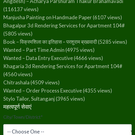
Angdesh) – Acharya Parshuram Thakur Brahamavadi
(116137 views)
Manjusha Painting on Handmade Paper
(6107 views)
Bhagalpur 3d Rendering Services for Apartment 104#
(5805 views)
Book – विक्रमशिला का इतिहास – परशुराम ब्रह्मवादी
(5285 views)
Wanted – Part Time Admin
(4975 views)
Wanted – Data Entry Executive
(4666 views)
Khagaria 3d Rendering Services for Apartment 104#
(4560 views)
Chitrashala
(4509 views)
Wanted – Order Process Executive
(4355 views)
Stylo Tailor, Sultanganj
(3965 views)
महत्वपूर्ण सेवाएं
City/Town/District
*