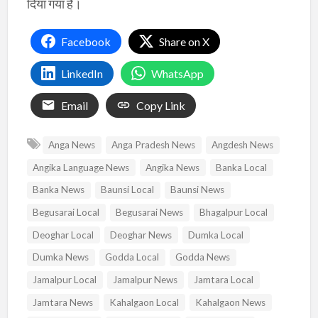
दिया गया है।
Facebook
Share on X
LinkedIn
WhatsApp
Email
Copy Link
Anga News
Anga Pradesh News
Angdesh News
Angika Language News
Angika News
Banka Local
Banka News
Baunsi Local
Baunsi News
Begusarai Local
Begusarai News
Bhagalpur Local
Deoghar Local
Deoghar News
Dumka Local
Dumka News
Godda Local
Godda News
Jamalpur Local
Jamalpur News
Jamtara Local
Jamtara News
Kahalgaon Local
Kahalgaon News