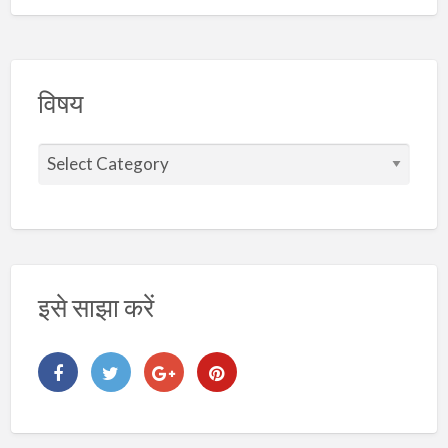
विषय
वि
ष
य
इसे साझा करें