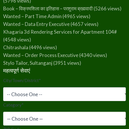
(5796 views)
Book – विक्रमशिला का इतिहास – परशुराम ब्रह्मवादी
(5266 views)
Wanted – Part Time Admin
(4965 views)
Wanted – Data Entry Executive
(4657 views)
Khagaria 3d Rendering Services for Apartment 104#
(4548 views)
Chitrashala
(4496 views)
Wanted – Order Process Executive
(4340 views)
Stylo Tailor, Sultanganj
(3951 views)
महत्वपूर्ण सेवाएं
City/Town/District
*
Category
*