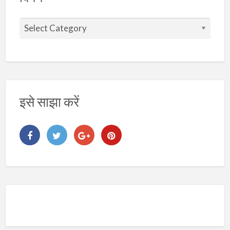
वि
ष
य
इसे साझा करें