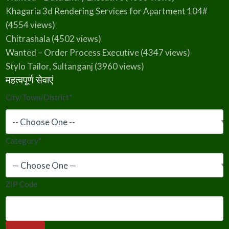
Khagaria 3d Rendering Services for Apartment 104#
(4554 views)
Chitrashala
(4502 views)
Wanted – Order Process Executive
(4347 views)
Stylo Tailor, Sultanganj
(3960 views)
महत्वपूर्ण सेवाएं
City/Town/District
*
Category
*
ZIP Code