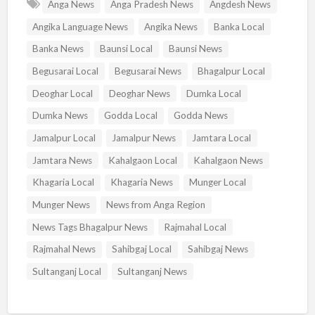
Anga News
Anga Pradesh News
Angdesh News
Angika Language News
Angika News
Banka Local
Banka News
Baunsi Local
Baunsi News
Begusarai Local
Begusarai News
Bhagalpur Local
Deoghar Local
Deoghar News
Dumka Local
Dumka News
Godda Local
Godda News
Jamalpur Local
Jamalpur News
Jamtara Local
Jamtara News
Kahalgaon Local
Kahalgaon News
Khagaria Local
Khagaria News
Munger Local
Munger News
News from Anga Region
News Tags Bhagalpur News
Rajmahal Local
Rajmahal News
Sahibgaj Local
Sahibgaj News
Sultanganj Local
Sultanganj News