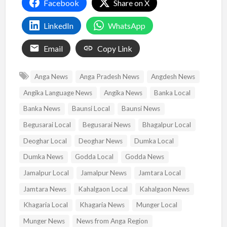
Facebook
Share on X
LinkedIn
WhatsApp
Email
Copy Link
Anga News
Anga Pradesh News
Angdesh News
Angika Language News
Angika News
Banka Local
Banka News
Baunsi Local
Baunsi News
Begusarai Local
Begusarai News
Bhagalpur Local
Deoghar Local
Deoghar News
Dumka Local
Dumka News
Godda Local
Godda News
Jamalpur Local
Jamalpur News
Jamtara Local
Jamtara News
Kahalgaon Local
Kahalgaon News
Khagaria Local
Khagaria News
Munger Local
Munger News
News from Anga Region