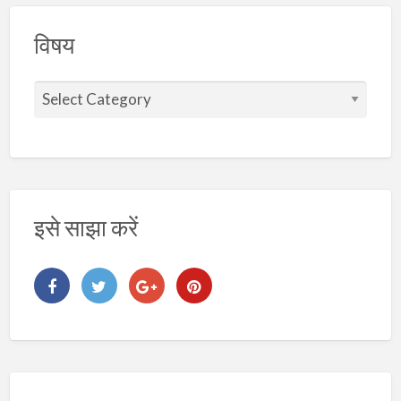
विषय
वि
ष
य
इसे साझा करें