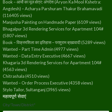
Book – आर्यो का मूल क्षेत्र: अंगदेश (Aryon Ka Mool Kshetra:
Angdesh) – Acharya Parshuram Thakur Brahamavadi
(116405 views)
Manjusha Painting on Handmade Paper
(6109 views)
Bhagalpur 3d Rendering Services for Apartment 104#
(5807 views)
Book – विक्रमशिला का इतिहास – परशुराम ब्रह्मवादी
(5289 views)
Wanted – Part Time Admin
(4977 views)
Wanted – Data Entry Executive
(4667 views)
Khagaria 3d Rendering Services for Apartment 104#
(4563 views)
Chitrashala
(4510 views)
Wanted – Order Process Executive
(4358 views)
Stylo Tailor, Sultanganj
(3965 views)
महत्वपूर्ण सेवाएं
City/Town/District
*