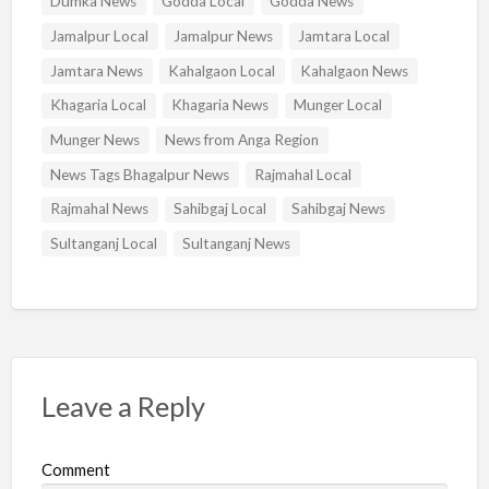
Dumka News
Godda Local
Godda News
Jamalpur Local
Jamalpur News
Jamtara Local
Jamtara News
Kahalgaon Local
Kahalgaon News
Khagaria Local
Khagaria News
Munger Local
Munger News
News from Anga Region
News Tags Bhagalpur News
Rajmahal Local
Rajmahal News
Sahibgaj Local
Sahibgaj News
Sultanganj Local
Sultanganj News
Leave a Reply
Comment