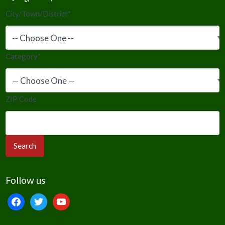
City/Town/District
*
Category
*
ZIP Code
Follow us
facebook
twitter
youtube