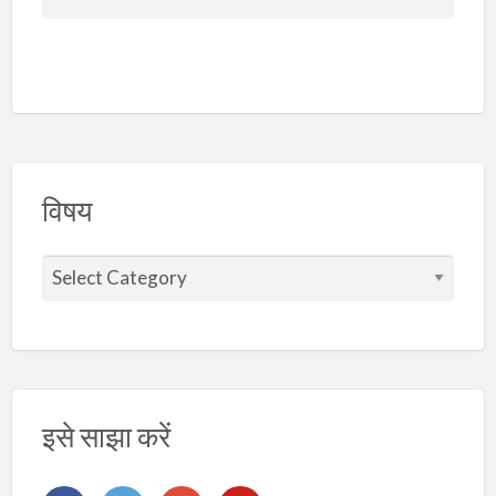
विषय
वि
ष
य
इसे साझा करें