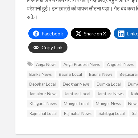
परेशानी हुई। इन छात्रों को वापस लौटना पड़ा। गेट बंद करा 
सके।
Facebook
Share on X
Link
Copy Link
Anga News
Anga Pradesh News
Angdesh News
Banka News
Baunsi Local
Baunsi News
Begusarai
Deoghar Local
Deoghar News
Dumka Local
Dumk
Jamalpur News
Jamtara Local
Jamtara News
Kah
Khagaria News
Munger Local
Munger News
News
Rajmahal Local
Rajmahal News
Sahibgaj Local
Sah