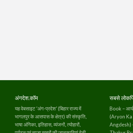
अंगदेश.कॉम
सबसे लोकप्र
यह वेबसाइट ‘अंग-प्रदेश’ (बिहार राज्य में
Book – आर्यो 
भागलपुर के आसपास के क्षेत्र) की संस्कृति,
(Aryon Ka
भाषा अंगिका, इतिहास, व्यंजनों, त्योहारों,
Angdesh) 
पर्यटन एवं ताज़ा ख़बरों की जानकारियां देती
Thakur B