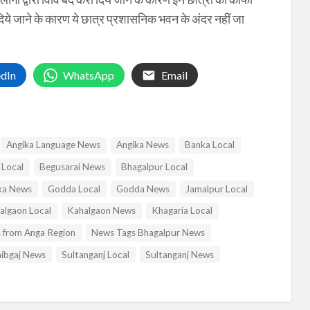
दिये जाने के कारण ये छात्र प्रशासनिक भवन के अंदर नहीं जा
edIn
WhatsApp
Email
Angika Language News
Angika News
Banka Local
 Local
Begusarai News
Bhagalpur Local
a News
Godda Local
Godda News
Jamalpur Local
algaon Local
Kahalgaon News
Khagaria Local
 from Anga Region
News Tags Bhagalpur News
ibgaj News
Sultanganj Local
Sultanganj News