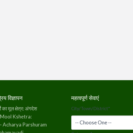
िय विज्ञापन
महत्वपूर्ण सेवाएं
का मूल क्षेत्र: अंगदेश
City/Town/District
*
 Mool Kshetra:
– Acharya Parshuram
rahamavadi