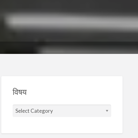
विषय
वि
ष
य