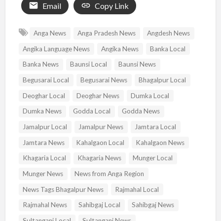
Email
Copy Link
Anga News
Anga Pradesh News
Angdesh News
Angika Language News
Angika News
Banka Local
Banka News
Baunsi Local
Baunsi News
Begusarai Local
Begusarai News
Bhagalpur Local
Deoghar Local
Deoghar News
Dumka Local
Dumka News
Godda Local
Godda News
Jamalpur Local
Jamalpur News
Jamtara Local
Jamtara News
Kahalgaon Local
Kahalgaon News
Khagaria Local
Khagaria News
Munger Local
Munger News
News from Anga Region
News Tags Bhagalpur News
Rajmahal Local
Rajmahal News
Sahibgaj Local
Sahibgaj News
Sultanganj Local
Sultanganj News