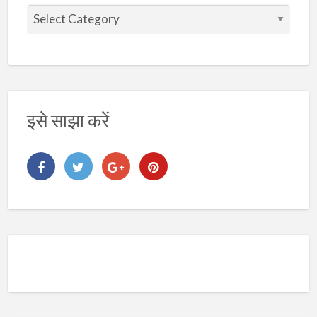
वि
ष
य
इसे साझा करें