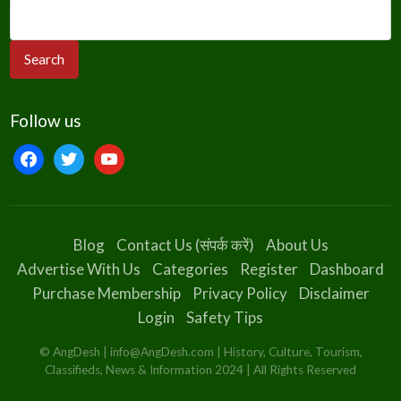
Follow us
facebook
twitter
youtube
Blog
Contact Us (संपर्क करें)
About Us
Advertise With Us
Categories
Register
Dashboard
Purchase Membership
Privacy Policy
Disclaimer
Login
Safety Tips
© AngDesh | info@AngDesh.com | History, Culture, Tourism,
Classifieds, News & Information 2024 | All Rights Reserved