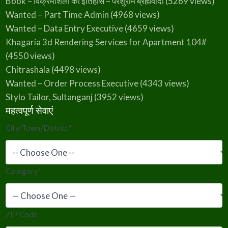
Book – विक्रमशिला का इतिहास – परशुराम ब्रह्मवादी
(5269 views)
Wanted – Part Time Admin
(4968 views)
Wanted – Data Entry Executive
(4659 views)
Khagaria 3d Rendering Services for Apartment 104#
(4550 views)
Chitrashala
(4498 views)
Wanted – Order Process Executive
(4343 views)
Stylo Tailor, Sultanganj
(3952 views)
महत्वपूर्ण सेवाएं
City/Town/District
*
Category
*
ZIP Code