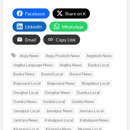
Facebook
Share on X
LinkedIn
WhatsApp
Email
Copy Link
Anga News
Anga Pradesh News
Angdesh News
Angika Language News
Angika News
Banka Local
Banka News
Baunsi Local
Baunsi News
Begusarai Local
Begusarai News
Bhagalpur Local
Deoghar Local
Deoghar News
Dumka Local
Dumka News
Godda Local
Godda News
Jamalpur Local
Jamalpur News
Jamtara Local
Jamtara News
Kahalgaon Local
Kahalgaon News
Khagaria Local
Khagaria News
Munger Local