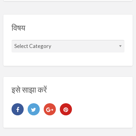
विषय
वि
ष
य
इसे साझा करें