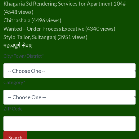
Khagaria 3d Rendering Services for Apartment 104#
(4548 views)
Chitrashala
(4496 views)
Wanted – Order Process Executive
(4340 views)
Stylo Tailor, Sultanganj
(3951 views)
महत्वपूर्ण सेवाएं
City/Town/District
*
Category
*
ZIP Code