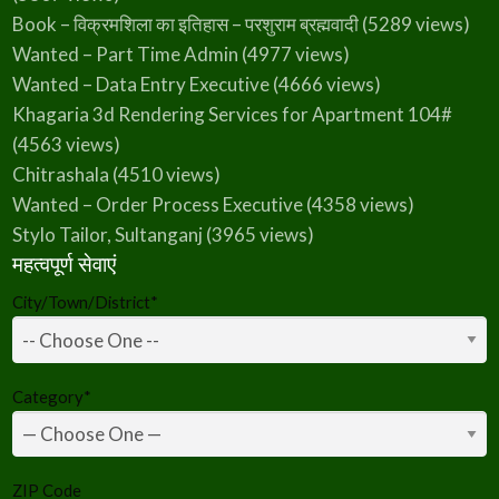
Book – विक्रमशिला का इतिहास – परशुराम ब्रह्मवादी
(5289 views)
Wanted – Part Time Admin
(4977 views)
Wanted – Data Entry Executive
(4666 views)
Khagaria 3d Rendering Services for Apartment 104#
(4563 views)
Chitrashala
(4510 views)
Wanted – Order Process Executive
(4358 views)
Stylo Tailor, Sultanganj
(3965 views)
महत्वपूर्ण सेवाएं
City/Town/District
*
Category
*
ZIP Code