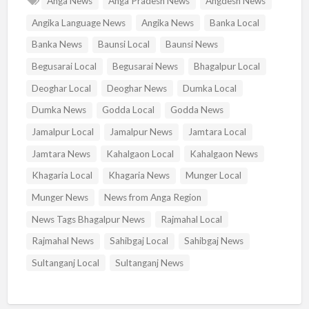
Anga News
Anga Pradesh News
Angdesh News
Angika Language News
Angika News
Banka Local
Banka News
Baunsi Local
Baunsi News
Begusarai Local
Begusarai News
Bhagalpur Local
Deoghar Local
Deoghar News
Dumka Local
Dumka News
Godda Local
Godda News
Jamalpur Local
Jamalpur News
Jamtara Local
Jamtara News
Kahalgaon Local
Kahalgaon News
Khagaria Local
Khagaria News
Munger Local
Munger News
News from Anga Region
News Tags Bhagalpur News
Rajmahal Local
Rajmahal News
Sahibgaj Local
Sahibgaj News
Sultanganj Local
Sultanganj News