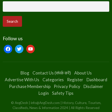
Follow us
facebook
twitter
youtube
Blog
Contact Us (संपर्क करें)
About Us
Advertise With Us
Categories
Register
Dashboard
Purchase Membership
Privacy Policy
Disclaimer
Login
Safety Tips
© AngDesh | info@AngDesh.com | History, Culture, Tourism,
Classifieds, News & Information 2024 | All Rights Reserved