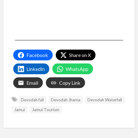
Facebook
Share on X
LinkedIn
WhatsApp
Email
Copy Link
Devodah fall
Devodah Jharna
Devodah Waterfall
Jamui
Jamui Tourism