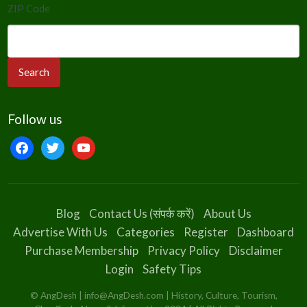
ZIP Code
Follow us
Blog
Contact Us (संपर्क करें)
About Us
Advertise With Us
Categories
Register
Dashboard
Purchase Membership
Privacy Policy
Disclaimer
Login
Safety Tips
© AngDesh | info@AngDesh.com | History, Culture, Tourism,